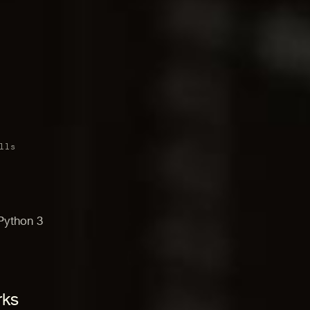
lls
Python 3
rks