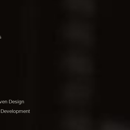
s
ven Design
n Development