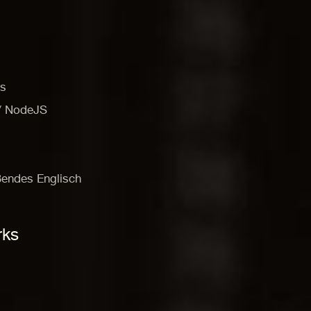
ss
 / NodeJS
eßendes Englisch
rks